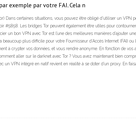
par exemple par votre FAI. Cela n
r) Dans certaines situations, vous pouvez être obligé d'utiliser un VPN p
 Voir #5858. Les bridges Tor peuvent également être utiles pour contourner
ier un bon VPN avec Tor est l’une des meilleures manières d’ajouter une 
ra beaucoup plus difficile pour votre Fournisseur d’Accès Internet (FAI) ou 
ment à crypter vos données, et vous rendre anonyme. En fonction de vos a
mment aller sur le darknet avec Tor ? Vous avez maintenant bien compris
c un VPN intégré en natif revient en réalité à se doter d’un proxy. En fai