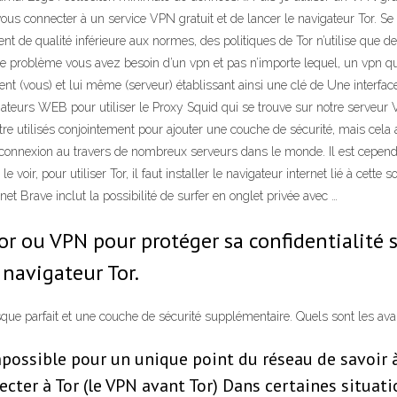
s connecter à un service VPN gratuit et de lancer le navigateur Tor. Se 
ment de qualité inférieure aux normes, des politiques de Tor n’utilise que 
problème vous avez besoin d’un vpn et pas n’importe lequel, un vpn qui u
 client (vous) et lui même (serveur) établissant ainsi une clé de Une interfa
gateurs WEB pour utiliser le Proxy Squid qui se trouve sur notre serveur V
re utilisés conjointement pour ajouter une couche de sécurité, mais cela a
a connexion au travers de nombreux serveurs dans le monde. Il est cependa
ir, pour utiliser Tor, il faut installer le navigateur internet lié à cette s
net Brave inclut la possibilité de surfer en onglet privée avec …
Tor ou VPN pour protéger sa confidentialité 
navigateur Tor.
sque parfait et une couche de sécurité supplémentaire. Quels sont les av
ossible pour un unique point du réseau de savoir à l
cter à Tor (le VPN avant Tor) Dans certaines situatio