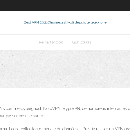
Best VPN 2021
Chromecast kodi depuis le téléphone
Reinartz9600
Guhl63531
VPNs comme Cyberghost, NordVPN, VyprVPN, de nombreux internautes co
ur passer ensuite sur le
a. Logs : colleciton minimale de données. … Puis-je utiliser un VPN grat