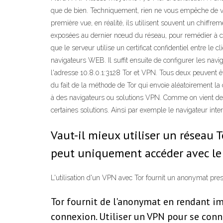
que de bien. Techniquement, rien ne vous empêche de vou
première vue, en réalité, ils utilisent souvent un chiffre
exposées au dernier nœud du réseau, pour remédier à ce 
que le serveur utilise un certificat confidentiel entre le
navigateurs WEB. Il suffit ensuite de configurer les navi
l'adresse 10.8.0.1:3128 Tor et VPN. Tous deux peuvent êt
du fait de la méthode de Tor qui envoie aléatoirement l
à des navigateurs ou solutions VPN. Comme on vient de le vo
certaines solutions. Ainsi par exemple le navigateur inter
Vaut-il mieux utiliser un réseau 
peut uniquement accéder avec le 
L'utilisation d'un VPN avec Tor fournit un anonymat pre
Tor fournit de l'anonymat en rendant imp
connexion. Utiliser un VPN pour se conne